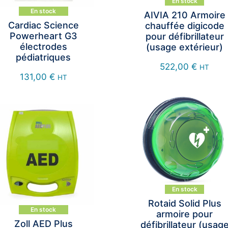
En stock
En stock
AIVIA 210 Armoire
Cardiac Science
chauffée digicode
Powerheart G3
pour défibrillateur
électrodes
(usage extérieur)
pédiatriques
522,00
€
HT
131,00
€
HT
En stock
Rotaid Solid Plus
En stock
armoire pour
Zoll AED Plus
défibrillateur (usag