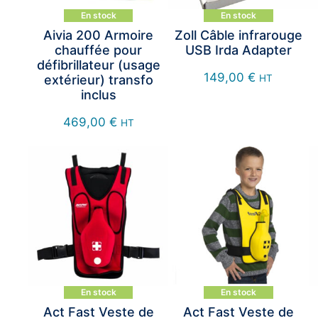
En stock
En stock
Aivia 200 Armoire
Zoll Câble infrarouge
chauffée pour
USB Irda Adapter
défibrillateur (usage
149,00
€
extérieur) transfo
HT
inclus
469,00
€
HT
En stock
En stock
Act Fast Veste de
Act Fast Veste de