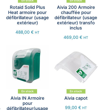
En stock
En stock
Rotaid Solid Plus
Aivia 200 Armoire
Heat armoire pour
chauffée pour
défibrillateur (usage
défibrillateur (usage
extérieur)
extérieur) transfo
inclus
488,00
€
HT
469,00
€
HT
En stock
En stock
Aivia IN Armoire
Aivia capot
pour
99,00
€
e
défibrillateur(usage
HT