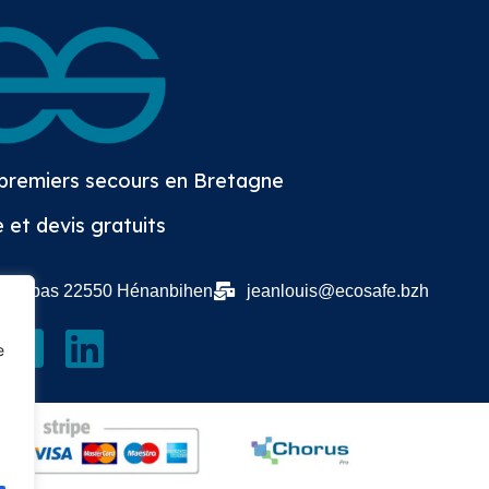
 premiers secours en Bretagne
 et devis gratuits
 d'en bas 22550 Hénanbihen
jeanlouis@ecosafe.bzh
e