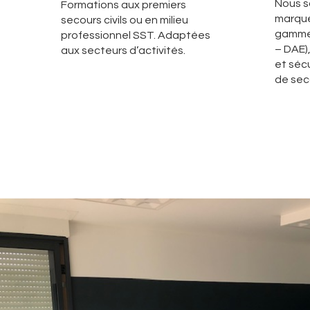
Nous s
Formations aux premiers
marque
secours civils ou en milieu
gammes
professionnel SST. Adaptées
– DAE)
aux secteurs d’activités.
et sécu
de sec