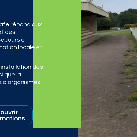
safe répond aux
et des
secours et
cation locale et
’installation des
si que la
s d’organismes
ouvrir
ormations