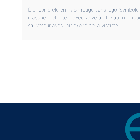
Étui porte clé en nylon rouge sans logo (symbole 
masque protecteur avec valve à utilisation uniqu
sauveteur avec l’air expiré de la victime.