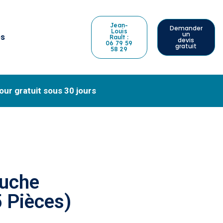
Jean-
Demander
Louis
un
és
Rault :
devis
06 79 59
gratuit
58 29
our gratuit sous 30 jours
uche
5 Pièces)