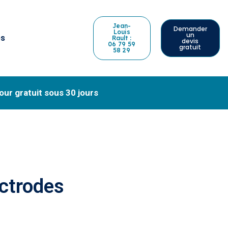
Jean-
Demander
Louis
un
és
Rault :
devis
06 79 59
gratuit
58 29
our gratuit sous 30 jours
ectrodes