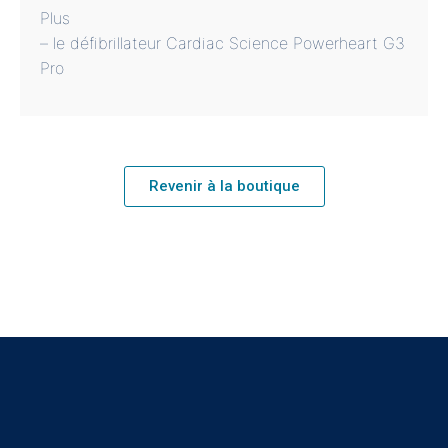
Plus
– le défibrillateur Cardiac Science Powerheart G3
Pro
Revenir à la boutique