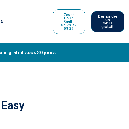
Jean-
Demander
Louis
un
és
Rault :
devis
06 79 59
gratuit
58 29
our gratuit sous 30 jours
d Easy